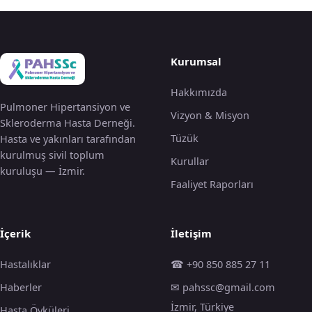
Kurumsal
Hakkımızda
Pulmoner Hipertansiyon ve
Vizyon & Misyon
Skleroderma Hasta Derneği.
Tüzük
Hasta ve yakınları tarafından
kurulmuş sivil toplum
Kurullar
kuruluşu — İzmir.
Faaliyet Raporları
İçerik
İletişim
Hastalıklar
☎ +90 850 885 27 11
Haberler
✉ pahssc@gmail.com
İzmir, Türkiye
Hasta Öyküleri