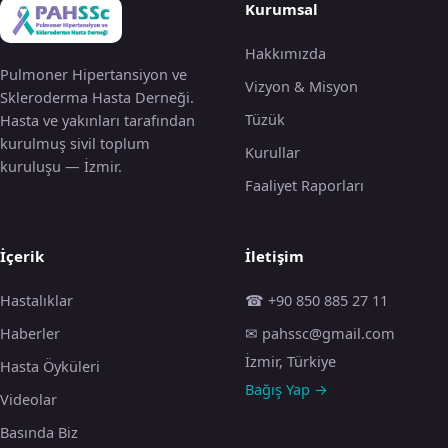
Kurumsal
Hakkımızda
Pulmoner Hipertansiyon ve
Vizyon & Misyon
Skleroderma Hasta Derneği.
Tüzük
Hasta ve yakınları tarafından
kurulmuş sivil toplum
Kurullar
kuruluşu — İzmir.
Faaliyet Raporları
İçerik
İletişim
Hastalıklar
☎ +90 850 885 27 11
Haberler
✉ pahssc@gmail.com
İzmir, Türkiye
Hasta Öyküleri
Bağış Yap →
Videolar
Basında Biz