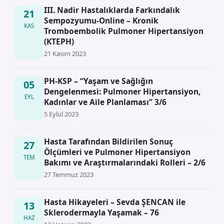
III. Nadir Hastalıklarda Farkındalık
21
Sempozyumu-Online – Kronik
KAS
Tromboembolik Pulmoner Hipertansiyon
(KTEPH)
21 Kasım 2023
PH-KSP – “Yaşam ve Sağlığın
05
Dengelenmesı̇: Pulmoner Hı̇pertansı̇yon,
EYL
Kadınlar ve Aı̇le Planlaması” 3/6
5 Eylül 2023
Hasta Tarafından Bildirilen Sonuç
27
Ölçümleri ve Pulmoner Hipertansiyon
TEM
Bakımı ve Araştırmalarındaki Rolleri – 2/6
27 Temmuz 2023
Hasta Hikayeleri – Sevda ŞENCAN ile
13
Sklerodermayla Yaşamak – 76
HAZ