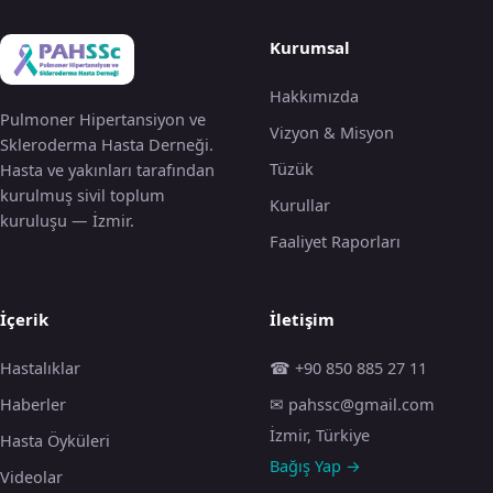
Kurumsal
Hakkımızda
Pulmoner Hipertansiyon ve
Vizyon & Misyon
Skleroderma Hasta Derneği.
Tüzük
Hasta ve yakınları tarafından
kurulmuş sivil toplum
Kurullar
kuruluşu — İzmir.
Faaliyet Raporları
İçerik
İletişim
Hastalıklar
☎ +90 850 885 27 11
Haberler
✉ pahssc@gmail.com
İzmir, Türkiye
Hasta Öyküleri
Bağış Yap →
Videolar