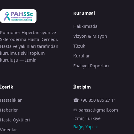
Kurumsal
Hakkımızda
Pulmoner Hipertansiyon ve
Vizyon & Misyon
Skleroderma Hasta Derneği.
Tüzük
Hasta ve yakınları tarafından
kurulmuş sivil toplum
Kurullar
kuruluşu — İzmir.
Faaliyet Raporları
İçerik
İletişim
Hastalıklar
☎ +90 850 885 27 11
Haberler
✉ pahssc@gmail.com
İzmir, Türkiye
Hasta Öyküleri
Bağış Yap →
Videolar