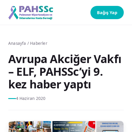
Bağış Yap
Anasayfa
/
Haberler
Avrupa Akciğer Vakfı
– ELF, PAHSSc’yi 9.
kez haber yaptı
4 Haziran 2020