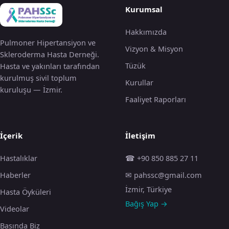
Kurumsal
Hakkımızda
Pulmoner Hipertansiyon ve
Vizyon & Misyon
Skleroderma Hasta Derneği.
Tüzük
Hasta ve yakınları tarafından
kurulmuş sivil toplum
Kurullar
kuruluşu — İzmir.
Faaliyet Raporları
İçerik
İletişim
Hastalıklar
☎ +90 850 885 27 11
Haberler
✉ pahssc@gmail.com
İzmir, Türkiye
Hasta Öyküleri
Bağış Yap →
Videolar
Basında Biz