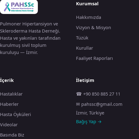
Kurumsal
Hakkımızda
Pulmoner Hipertansiyon ve
Vizyon & Misyon
Skleroderma Hasta Derneği.
Tüzük
Hasta ve yakınları tarafından
kurulmuş sivil toplum
Kurullar
kuruluşu — İzmir.
Faaliyet Raporları
İçerik
İletişim
Hastalıklar
☎ +90 850 885 27 11
Haberler
✉ pahssc@gmail.com
İzmir, Türkiye
Hasta Öyküleri
Bağış Yap →
Videolar
Basında Biz