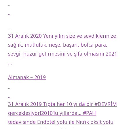
31 Aralık 2020 Yeni yılın size ve sevdiklerinize
sağlık, mutluluk, neşe, başarı, bolca para,
sevgi, huzur getirmesini ve şifa olmasını 2021
…
Almanak – 2019
31 Aralık 2019 Tıpta her 10 yılda bir #DEVRİM
gerçekleşiyor!2010’lu yıllarda… #PAH
tedavisinde Endotel yolu ile Nitrik oksit yolu