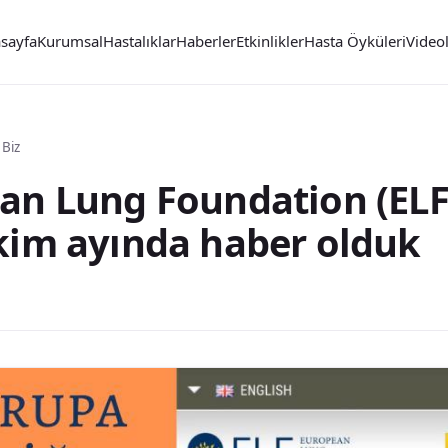
sayfa
Kurumsal
Hastalıklar
Haberler
Etkinlikler
Hasta Öyküleri
Video
 Biz
an Lung Foundation (ELF)
kim ayında haber olduk