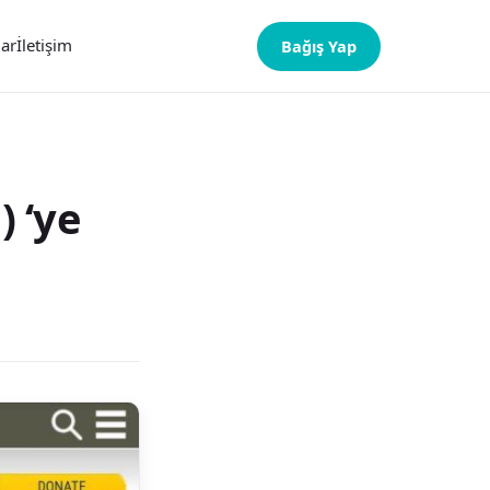
lar
İletişim
Bağış Yap
 ‘ye