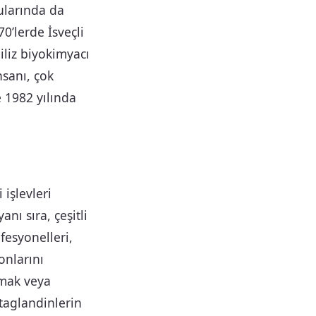
kularında da
0’lerde İsveçli
liz biyokimyacı
nsanı, çok
 1982 yılında
 işlevleri
nı sıra, çeşitli
fesyonelleri,
onlarını
tmak veya
staglandinlerin