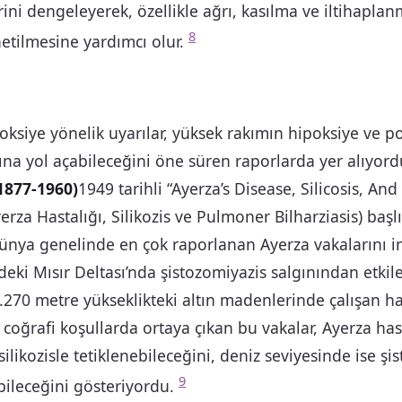
rini dengeleyerek, özellikle ağrı, kasılma ve iltihaplan
8
etilmesine yardımcı olur.
oksiye yönelik uyarılar, yüksek rakımın hipoksiye ve p
ına yol açabileceğini öne süren raporlarda yer alıyor
1877-1960)
1949 tarihli “Ayerza’s Disease, Silicosis, A
yerza Hastalığı, Silikozis ve Pulmoner Bilharziasis) başlı
nya genelinde en çok raporlanan Ayerza vakalarını in
deki Mısır Deltası’nda şistozomiyazis salgınından etkil
4.270 metre yükseklikteki altın madenlerinde çalışan ha
ıt coğrafi koşullarda ortaya çıkan bu vakalar, Ayerza has
silikozisle tetiklenebileceğini, deniz seviyesinde ise şi
9
bileceğini gösteriyordu.