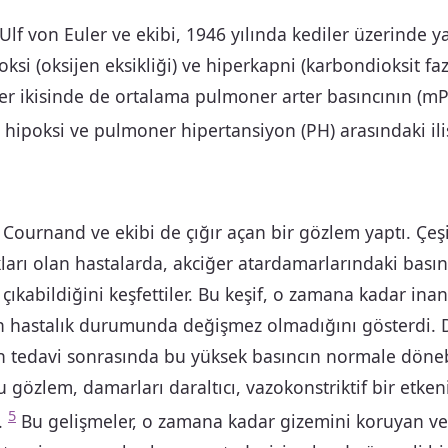
 Ulf von Euler ve ekibi, 1946 yılında kediler üzerinde ya
si (oksijen eksikliği) ve hiperkapni (karbondioksit fazl
r ikisinde de ortalama pulmoner arter basıncının (mPA
 hipoksi ve pulmoner hipertansiyon (PH) arasındaki ili
ournand ve ekibi de çığır açan bir gözlem yaptı. Çeşit
kları olan hastalarda, akciğer atardamarlarındaki bası
çıkabildiğini keşfettiler. Bu keşif, o zamana kadar inan
n hastalık durumunda değişmez olmadığını gösterdi.
n tedavi sonrasında bu yüksek basıncın normale döneb
 gözlem, damarları daraltıcı, vazokonstriktif bir etken
5
.
Bu gelişmeler, o zamana kadar gizemini koruyan ve