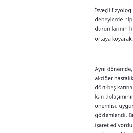
İsveçli fizyolog
deneylerde hipok
durumlarının he
ortaya koyarak,
Aynı dönemde, C
akciğer hastalı
dört-beş katına 
kan dolaşımını
önemlisi, uygu
gözlemlendi. Bu
işaret ediyordu