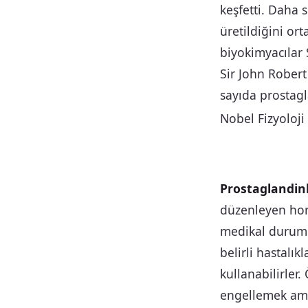
keşfetti. Daha 
üretildiğini ort
biyokimyacılar
Sir John Robert
sayıda prostagl
Nobel Fizyoloji
Prostaglandinl
düzenleyen horm
medikal durumla
belirli hastalık
kullanabilirler
engellemek amac