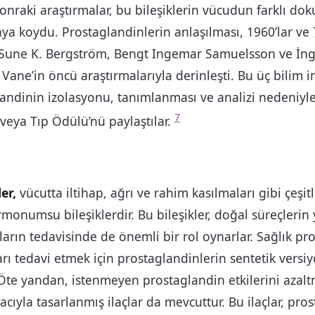
sonraki araştırmalar, bu bileşiklerin vücudun farklı do
aya koydu. Prostaglandinlerin anlaşılması, 1960’lar ve 7
 Sune K. Bergström, Bengt Ingemar Samuelsson ve İngi
 Vane’in öncü araştırmalarıyla derinleşti. Bu üç bilim i
andinin izolasyonu, tanımlanması ve analizi nedeniyle
7
 veya Tıp Ödülü’nü paylaştılar.
er,
vücutta iltihap, ağrı ve rahim kasılmaları gibi çeşitli
onumsu bileşiklerdir. Bu bileşikler, doğal süreçlerin ya
rın tedavisinde de önemli bir rol oynarlar. Sağlık pro
ları tedavi etmek için prostaglandinlerin sentetik versiy
. Öte yandan, istenmeyen prostaglandin etkilerini azal
ıyla tasarlanmış ilaçlar da mevcuttur. Bu ilaçlar, pro