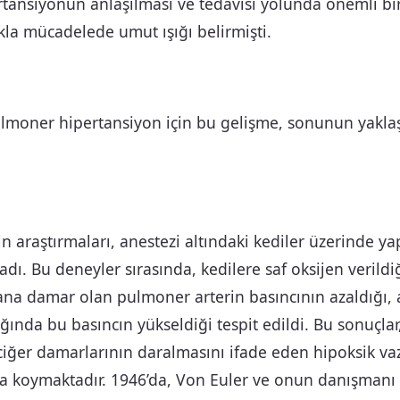
tansiyonun anlaşılması ve tedavisi yolunda önemli bi
ıkla mücadelede umut ışığı belirmişti.
ulmoner hipertansiyon için bu gelişme, sonunun yaklaş
n araştırmaları, anestezi altındaki kediler üzerinde ya
adı. Bu deneyler sırasında, kedilere saf oksijen verild
ana damar olan pulmoner arterin basıncının azaldığı, 
ığında bu basıncın yükseldiği tespit edildi. Bu sonuçlar
ciğer damarlarının daralmasını ifade eden hipoksik va
a koymaktadır. 1946’da, Von Euler ve onun danışman