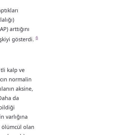
ptıkları
alığı)
P) arttığını
6
şkiyi gösterdi.
li kalp ve
ncın normalin
ılanın aksine,
 Daha da
ildiği
in varlığına
 ölümcül olan