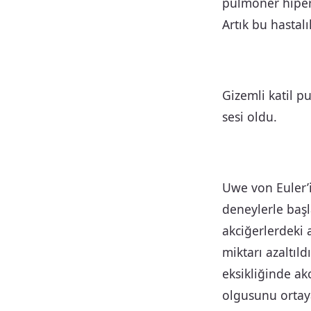
pulmoner hiper
Artık bu hastal
Gizemli katil p
sesi oldu.
Uwe von Euler’i
deneylerle başl
akciğerlerdeki 
miktarı azaltıld
eksikliğinde ak
olgusunu ortay