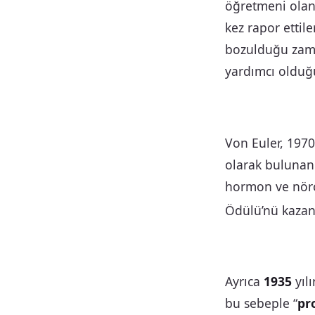
öğretmeni ola
kez rapor ettil
bozulduğu zama
yardımcı olduğu
Von Euler, 1970
olarak bulunan
hormon ve nörot
Ödülü’nü kazan
Ayrıca
1935
yıl
bu sebeple “
pr