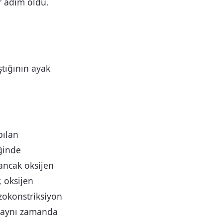
r adım oldu.
tığının ayak
pılan
iğinde
ancak oksijen
, oksijen
zokonstriksiyon
ı aynı zamanda