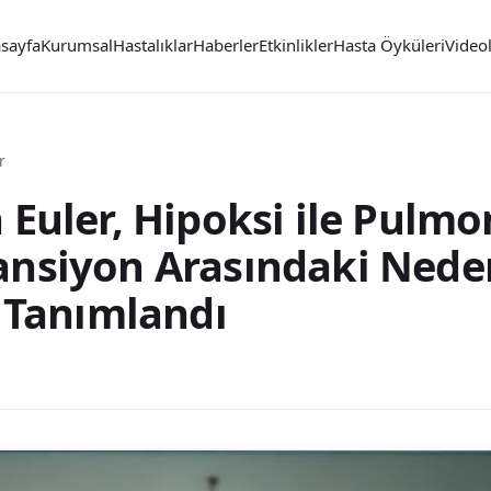
sayfa
Kurumsal
Hastalıklar
Haberler
Etkinlikler
Hasta Öyküleri
Video
r
 Euler, Hipoksi ile Pulmo
ansiyon Arasındaki Nede
i Tanımlandı