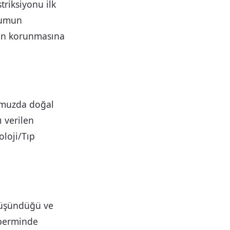
triksiyonu ilk
unumun
in korunmasına
dumuzda doğal
 verilen
oloji/Tıp
 düşündüğü ve
 sperminde