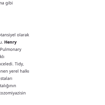
ma gibi
otansiyel olarak
du.
Henry
nd Pulmonary
klı
celedi. Tidy,
enen yerel halkı
staları
talığının
stozomiyazisin