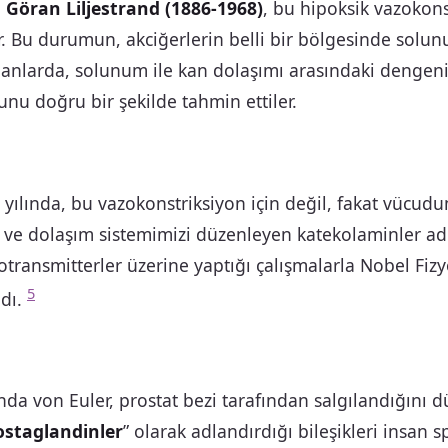
n
Göran Liljestrand (1886-1968)
, bu hipoksik vazokons
er. Bu durumun, akciğerlerin belli bir bölgesinde sol
nlarda, solunum ile kan dolaşımı arasındaki dengen
nu doğru bir şekilde tahmin ettiler.
 yılında, bu vazokonstriksiyon için değil, fakat vücu
 ve dolaşım sistemimizi düzenleyen katekolaminler adı
ransmitterler üzerine yaptığı çalışmalarla Nobel Fizy
5
dı.
ında von Euler, prostat bezi tarafından salgılandığını
ostaglandinler
” olarak adlandırdığı bileşikleri insan