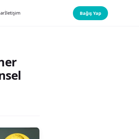
lar
İletişim
Bağış Yap
ner
nsel