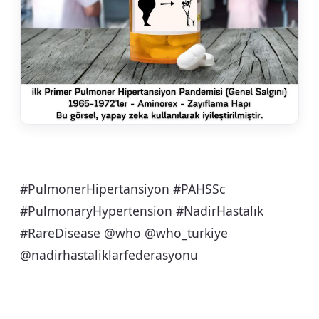
#PulmonerHipertansiyon #PAHSSc
#PulmonaryHypertension #NadirHastalık
#RareDisease @who @who_turkiye
@nadirhastaliklarfederasyonu