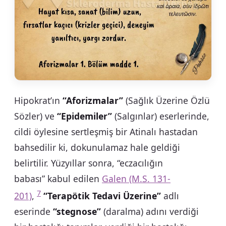
Hipokrat’ın
“Aforizmalar”
(Sağlık Üzerine Özlü
Sözler) ve
“Epidemiler”
(Salgınlar) eserlerinde,
cildi öylesine sertleşmiş bir Atinalı hastadan
bahsedilir ki, dokunulamaz hale geldiği
belirtilir. Yüzyıllar sonra, “eczacılığın
babası” kabul edilen
Galen (M.S. 131-
7
201)
,
“Terapötik Tedavi Üzerine”
adlı
eserinde
“stegnose”
(daralma) adını verdiği