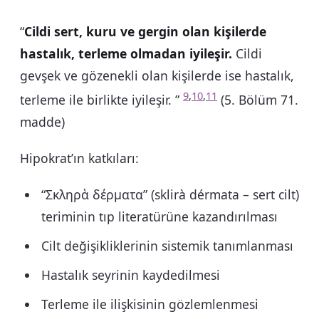
“
Cildi sert, kuru ve gergin olan kişilerde
hastalık, terleme olmadan iyileşir.
Cildi
gevşek ve gözenekli olan kişilerde ise hastalık,
9
,
10
,
11
terleme ile birlikte iyileşir. ”
(5. Bölüm 71.
madde)
Hipokrat’ın katkıları:
“Σκληρὰ δέρματα” (sklirà dérmata – sert cilt)
teriminin tıp literatürüne kazandırılması
Cilt değişikliklerinin sistemik tanımlanması
Hastalık seyrinin kaydedilmesi
Terleme ile ilişkisinin gözlemlenmesi