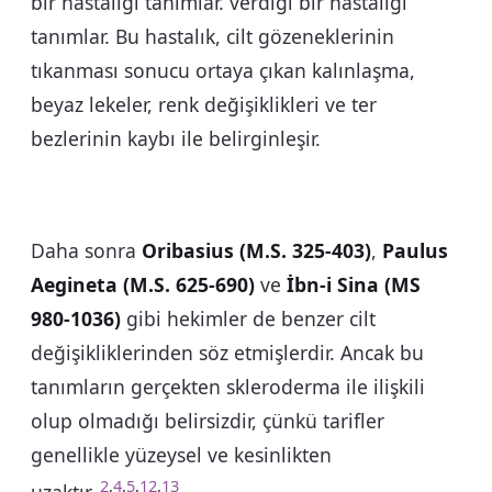
bir hastalığı tanımlar. verdiği bir hastalığı
tanımlar. Bu hastalık, cilt gözeneklerinin
tıkanması sonucu ortaya çıkan kalınlaşma,
beyaz lekeler, renk değişiklikleri ve ter
bezlerinin kaybı ile belirginleşir.
Daha sonra
Oribasius (M.S. 325-403)
,
Paulus
Aegineta (M.S. 625-690)
ve
İbn-i Sina (MS
980-1036)
gibi hekimler de benzer cilt
değişikliklerinden söz etmişlerdir. Ancak bu
tanımların gerçekten skleroderma ile ilişkili
olup olmadığı belirsizdir, çünkü tarifler
genellikle yüzeysel ve kesinlikten
2
,
4
,
5
,
12
,
13