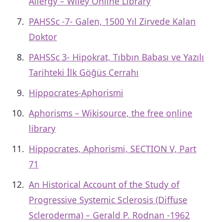
Allergy – Wiley Online Library
PAHSSc -7- Galen, 1500 Yıl Zirvede Kalan
Doktor
PAHSSc 3- Hipokrat, Tıbbın Babası ve Yazılı
Tarihteki İlk Göğüs Cerrahı
Hippocrates-Aphorismi
Aphorisms – Wikisource, the free online
library
Hippocrates, Aphorismi, SECTION V, Part
71
An Historical Account of the Study of
Progressive Systemic Sclerosis (Diffuse
Scleroderma) – Gerald P. Rodnan -1962