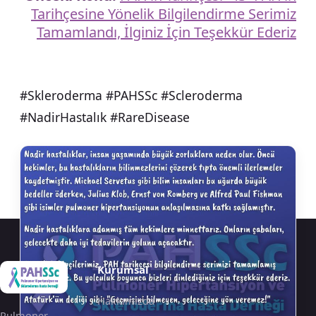
Tarihçesine Yönelik Bilgilendirme Serimiz
Tamamlandı, İlginiz İçin Teşekkür Ederiz
#Skleroderma #PAHSSc #Scleroderma
#NadirHastalık #RareDisease
Kurumsal
Hakkımızda
Pulmoner