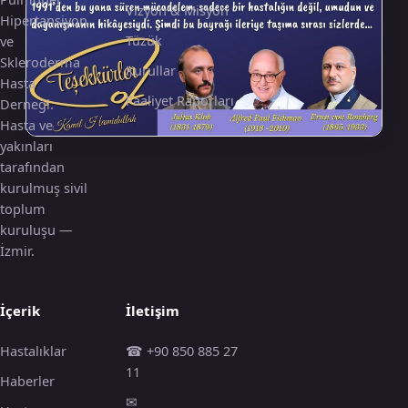
Vizyon & Misyon
Hipertansiyon
Tüzük
ve
Skleroderma
Kurullar
Hasta
Faaliyet Raporları
Derneği.
Hasta ve
yakınları
tarafından
kurulmuş sivil
toplum
kuruluşu —
İzmir.
İçerik
İletişim
Hastalıklar
☎ +90 850 885 27
11
Haberler
✉