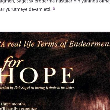
ağmen, Saget skleroderma hastalarının yanında olma
6
lar yürütmeye devam etti.