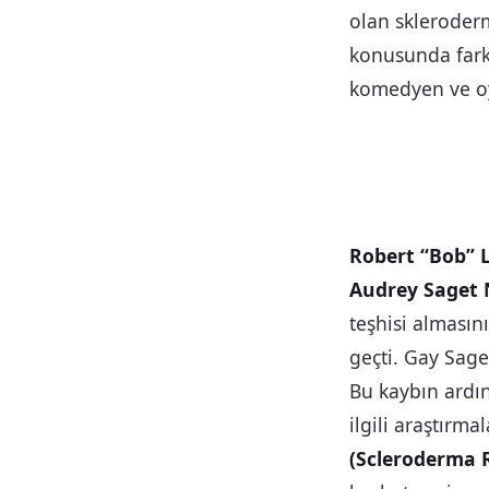
olan skleroder
konusunda farkı
komedyen ve oy
Robert “Bob” L
Audrey Saget 
teşhisi almasın
geçti. Gay Sage
Bu kaybın ardı
ilgili araştırm
(Scleroderma 