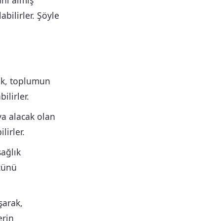
anı almış
abilirler. Şöyle
ak, toplumun
ilirler.
ya alacak olan
lirler.
ağlık
üzünü
şarak,
erin