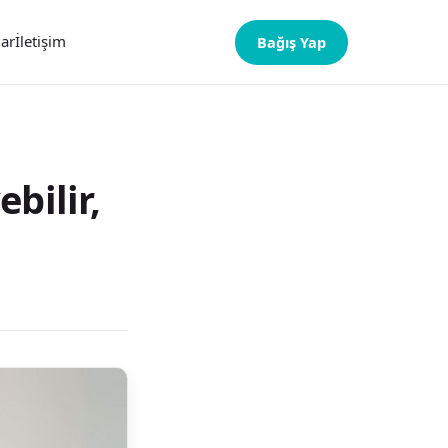
lar
İletişim
Bağış Yap
bilir,