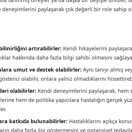
da tanınmış bireyler ya da başka bir deyişle ünlüler, t
e deneyimlerini paylaşarak çok değerli bir role sahip ol
ilinirliğini artırabilirler:
Kendi hikayelerini paylaşar
ıklar hakkında daha fazla bilgi sahibi olmasını sağlayab
lara umut ve destek olabilirler:
Aynı tanıyı almış ve
gösterici olabilir, onlara yalnız olmadıklarını hissettirebi
ri olabilirler:
Kendi deneyimlerini paylaşarak, hem s
lerine hem de politika yapıcılara hastalığın gerçek y
er.
ra katkıda bulunabilirler:
Hastalıklarını açıkça konu
arın daha fazla ilgi göstermesini ve potansiyel tedavil