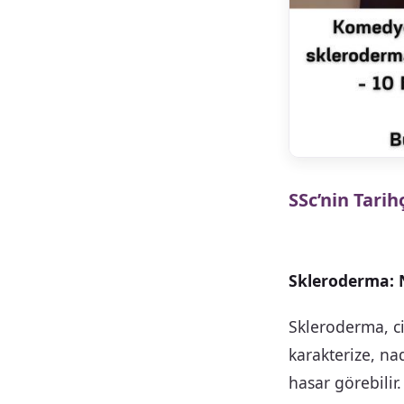
SSc’nin Tarih
Skleroderma: N
Skleroderma, ci
karakterize, na
hasar görebilir