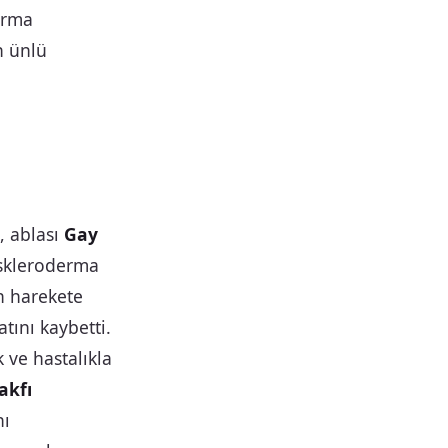
erma
n ünlü
, ablası
Gay
 skleroderma
in harekete
tını kaybetti.
 ve hastalıkla
akfı
nı