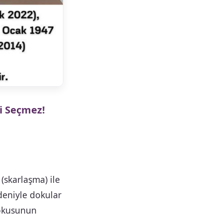
şi Seçmez!
(skarlaşma) ile
edeniyle dokular
dokusunun