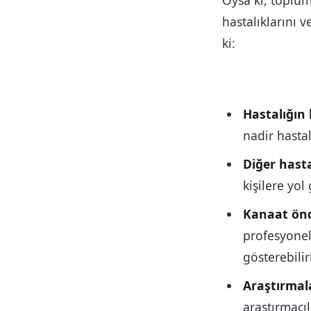
Oysa ki, toplum
hastalıklarını v
ki:
Hastalığın b
nadir hastal
Diğer hasta
kişilere yol 
Kanaat önde
profesyonel
gösterebilirl
Araştırmala
araştırmacıl