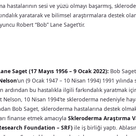
ma hastalarının sesi ve yüzü olmayı başarmış, sklerod
ndalık yaratarak ve bilimsel araştırmalara destek ola
uncu Robert “Bob” Lane Saget’tir.
ane Saget (17 Mayıs 1956 – 9 Ocak 2022):
Bob Saget
Nelson
‘un (9 Ocak 1947 – 10 Nisan 1994) 1991 yılında
ın ardından bu hastalıkla ilgili farkındalık yaratmak iç
t Nelson, 10 Nisan 1994’te skleroderma nedeniyle haya
ndan Bob Saget, skleroderma hastalarına destek olmak
aları finanse etmek amacıyla
Skleroderma Araştırma V
Research Foundation – SRF)
ile iş birliği yaptı. Ablası