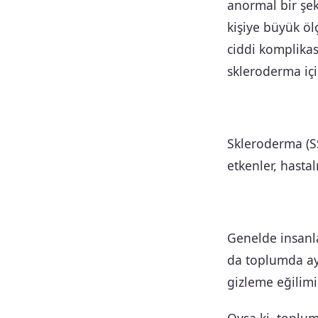
anormal bir şek
kişiye büyük ölç
ciddi komplika
skleroderma içi
Skleroderma (SSc
etkenler, hastal
Genelde insanla
da toplumda ayı
gizleme eğilimi