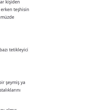
ar kişiden
, erken teşhisin
nümüzde
azı tetikleyici
bir şeymiş ya
alıklarını