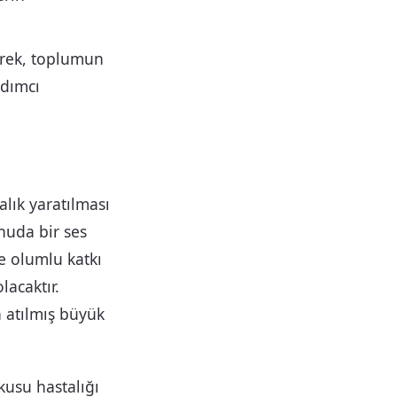
erek, toplumun
rdımcı
alık yaratılması
nuda bir ses
e olumlu katkı
lacaktır.
 atılmış büyük
kusu hastalığı