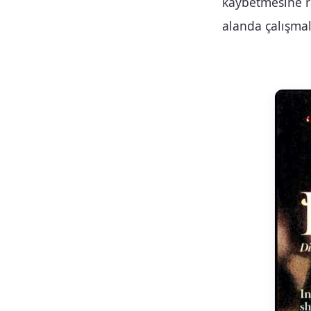
kaybetmesine r
alanda çalışma