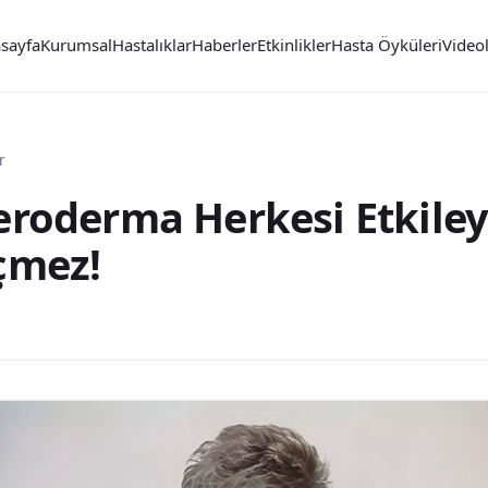
sayfa
Kurumsal
Hastalıklar
Haberler
Etkinlikler
Hasta Öyküleri
Video
r
eroderma Herkesi Etkileye
eçmez!