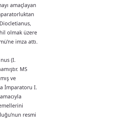
umayı amaçlayan
imparatorluktan
 Diocletianus,
ahil olmak üzere
mü’ne imza attı.
nus (I.
namıştır. MS
ımış ve
a İmparatoru I.
k amacıyla
temellerini
rluğu’nun resmi