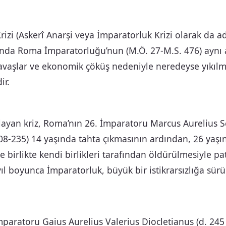
izi (Askerî Anarşi veya İmparatorluk Krizi olarak da adl
sında Roma İmparatorluğu’nun (M.Ö. 27-M.S. 476) aynı
iç savaşlar ve ekonomik çöküş nedeniyle neredeyse yıkıl
ir.
layan kriz, Roma’nın 26. İmparatoru Marcus Aurelius 
08-235) 14 yaşında tahta çıkmasının ardından, 26 yaş
 birlikte kendi birlikleri tarafından öldürülmesiyle pat
ıl boyunca İmparatorluk, büyük bir istikrarsızlığa sürü
paratoru Gaius Aurelius Valerius Diocletianus (d. 245 