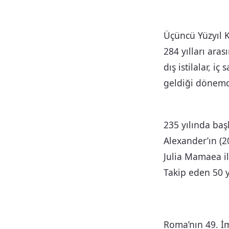
Üçüncü Yüzyıl Kr
284 yılları ara
dış istilalar, 
geldiği dönemd
235 yılında baş
Alexander’ın (2
Julia Mamaea ile
Takip eden 50 y
Roma’nın 49. İm