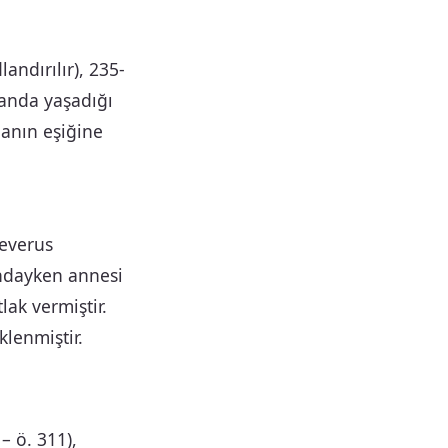
andırılır), 235-
 anda yaşadığı
manın eşiğine
Severus
ındayken annesi
lak vermiştir.
klenmiştir.
– ö. 311),