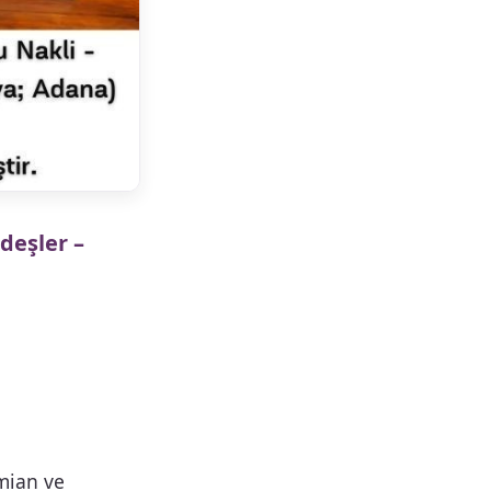
deşler –
amian ve