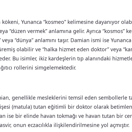
 kökeni, Yunanca “kosmeo” kelimesine dayanıyor olabil
eya “düzen vermek” anlamına gelir. Ayrıca “kosmos” ke
” veya “dünya” anlamını taşır. Damian ismi ise Yunanca
remiş olabilir ve “halka hizmet eden doktor” veya “k
der. Bu isimler, ikiz kardeşlerin tıp alanındaki hizmetl
ğıtıcı rollerini simgelemektedir.
n, genellikle mesleklerini temsil eden sembollerle tas
işesi (matula) tutan eğitimli bir doktor olarak betimlen
ian ise bir elinde havan tokmağı ve havan tutan bir ce
asvir, onun eczacılıkla ilişkilendirilmesine yol açmıştır.