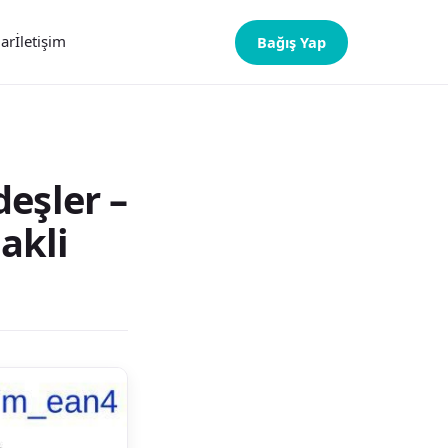
lar
İletişim
Bağış Yap
eşler –
akli