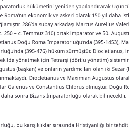
aratorluk hükümetini yeniden yapılandırarak Üçüncü Y
e Roma’nın ekonomik ve askeri olarak 150 yıl daha ist
lamıştır. 286’da subay arkadaşı Marcus Aurelius Valer
. 250 – c. Temmuz 310) ortak imparator ve 50. August
cletianus Doğu Roma İmparatorluğu’nda (395-1453), Max
luğu’nda (395-476) hüküm sürmüştür. Diocletianus, 
 şekilde yönetmek için Tetrarşi (dörtlü yönetim) sistemi
gustus (başkan) ve onların yardımcıları olan iki Sezar 
lunmaktaydı. Diocletianus ve Maximian Augustus olar
rlar Galerius ve Constantius Chlorus olmuştur. Doğu 
daha sonra Bizans İmparatorluğu olarak bilinecektir.
uğu, bu karışıklıklar sırasında Hristiyanlığı bir tehdit