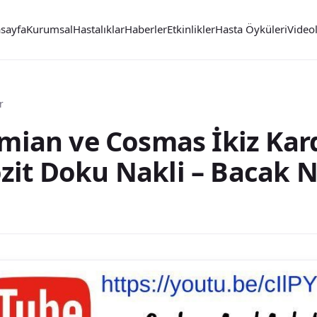
sayfa
Kurumsal
Hastalıklar
Haberler
Etkinlikler
Hasta Öyküleri
Video
r
amian ve Cosmas İkiz Kard
it Doku Nakli – Bacak N