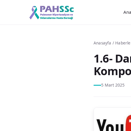
Ana
Anasayfa
/
Haberle
1.6- D
Kompoz
5 Mart 2025