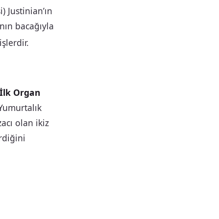
) Justinian’ın
’nın bacağıyla
şlerdir.
 İlk Organ
 Yumurtalık
acı olan ikiz
rdiğini