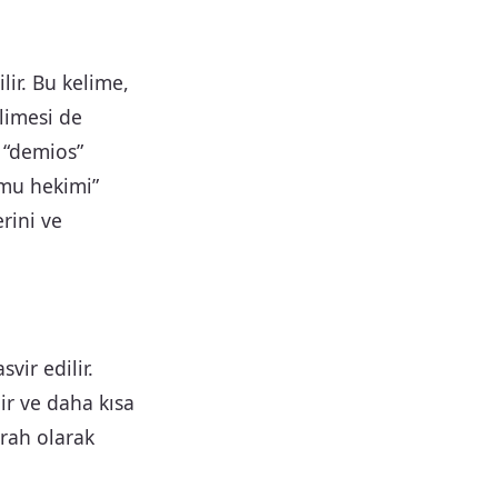
ir. Bu kelime,
limesi de
 “demios”
amu hekimi”
erini ve
vir edilir.
ir ve daha kısa
rrah olarak