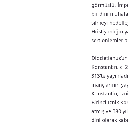
görmüştü. İmpa
bir dini muhafa
silmeyi hedefle
Hristiyanlığın 
sert önlemler a
Diocletianus’un
Konstantin, c. 
313’te yayınlad
inançlarının ya
Konstantin, İzni
Birinci İznik Ko
atmış ve 380 yı
dini olarak kab