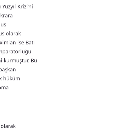
üzyıl Krizi’ni
ikrara
ius
us olarak
imian ise Batı
imparatorluğu
ni kurmuştur. Bu
(başkan
ak hüküm
Roma
 olarak