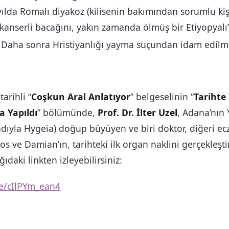
ılda Romalı diyakoz (kilisenin bakımından sorumlu kişi
kanserli bacağını, yakın zamanda ölmüş bir Etiyopyalı
Daha sonra Hristiyanlığı yayma suçundan idam edilmi
tarihli “
Coşkun Aral Anlatıyor
” belgeselinin “
Tarihte
a Yapıldı
” bölümünde,
Prof. Dr. İlter Uzel
, Adana’nın
 adıyla Hygeia) doğup büyüyen ve biri doktor, diğeri ecz
s ve Damian’ın, tarihteki ilk organ naklini gerçekleşti
ağıdaki linkten izleyebilirsiniz:
be/cIlPYm_ean4