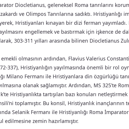
rator Diocletianus, geleneksel Roma tanrılarını kor
zakardı ve Olimpos Tanrılarına sadıktı. Hristiyanlığı 
yerek, Hristiyanları kınayan bir dizi ferman yayımladı.
yayılmasını engellemek ve bastırmak için işkence de d
larak, 303-311 yılları arasında bilinen Diocletianus Zul
 emekli olmasının ardından, Flavius Valerius Constanti
272-337), Hristiyanlığın yayılmasında önemli bir rol oy
ığı Milano Fermanı ile Hristiyanlara din özgürlüğü tan
yılmasına olanak sağlamıştır. Ardından, MS 325’te Rom
k’te Hristiyanlıkta tartışılan bazı konuları netleştirme
nsili’ni toplamıştır. Bu konsil, Hristiyanlık inançlarının 
lında Selanik Fermanı ile Hristiyanlığı Roma İmparato
ul edilmesine zemin hazırlamıştır.