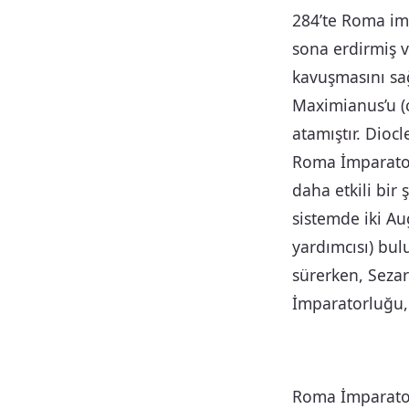
284’te Roma imp
sona erdirmiş v
kavuşmasını sağ
Maximianus’u (c
atamıştır. Dio
Roma İmparator
daha etkili bir
sistemde iki Au
yardımcısı) bu
sürerken, Seza
İmparatorluğu, 
Roma İmparatorl