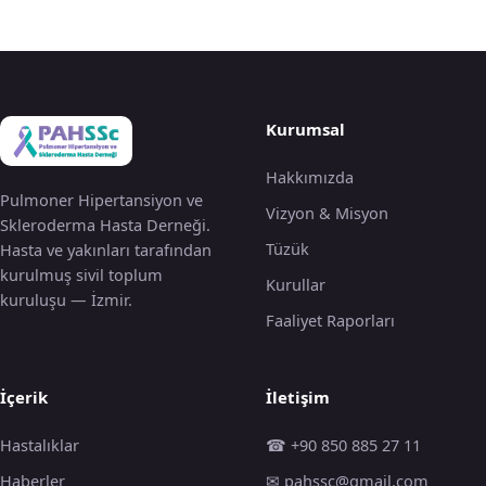
Kurumsal
Hakkımızda
Pulmoner Hipertansiyon ve
Vizyon & Misyon
Skleroderma Hasta Derneği.
Tüzük
Hasta ve yakınları tarafından
kurulmuş sivil toplum
Kurullar
kuruluşu — İzmir.
Faaliyet Raporları
İçerik
İletişim
Hastalıklar
☎ +90 850 885 27 11
Haberler
✉ pahssc@gmail.com