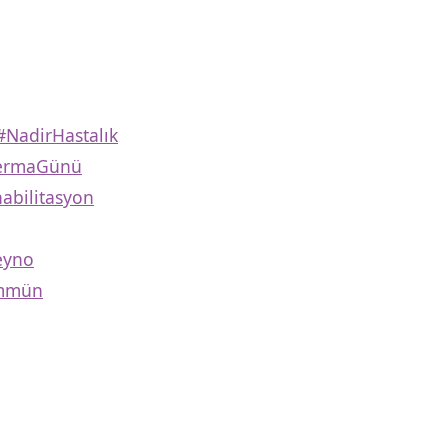
#NadirHastalık
ermaGünü
abilitasyon
eyno
mmün