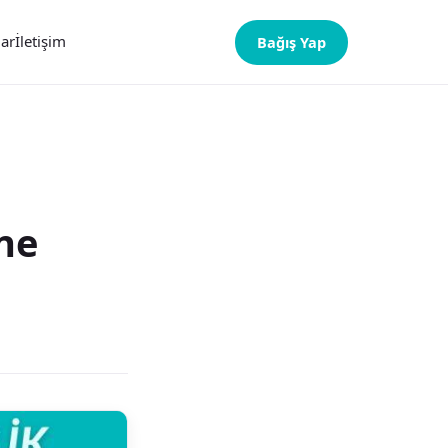
lar
İletişim
Bağış Yap
ne