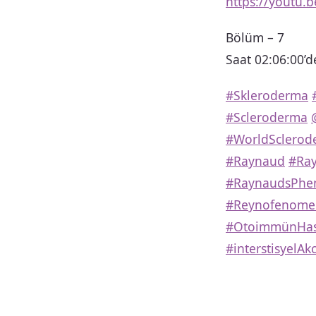
https://youtu.
Bölüm – 7
Saat 02:06:00’d
#Skleroderma
#Scleroderma
#WorldSclero
#Raynaud
#Ra
#RaynaudsPh
#Reynofenome
#OtoimmünHast
#interstisyelAk