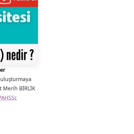
er
 buluşturmaya
t Merih BİRLİK
PAHSSc