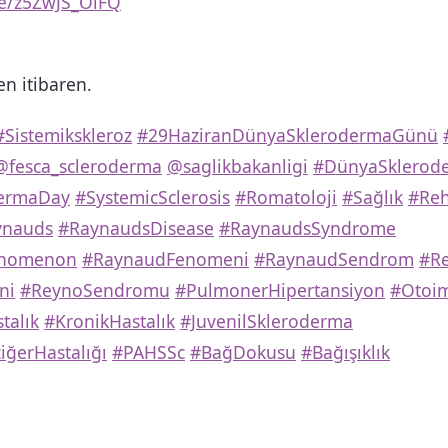
be/z5ZwJS_OlFQ
en itibaren.
#Sistemikskleroz
#29HaziranDünyaSklerodermaGünü
@fesca_scleroderma
@saglikbakanligi
#DünyaSklerod
dermaDay
#SystemicSclerosis
#Romatoloji
#Sağlık
#Reh
ynauds
#RaynaudsDisease
#RaynaudsSyndrome
enomenon
#RaynaudFenomeni
#RaynaudSendrom
#R
ni
#ReynoSendromu
#PulmonerHipertansiyon
#Otoi
alık
#KronikHastalık
#JuvenilSkleroderma
ciğerHastalığı
#PAHSSc
#BağDokusu
#Bağışıklık