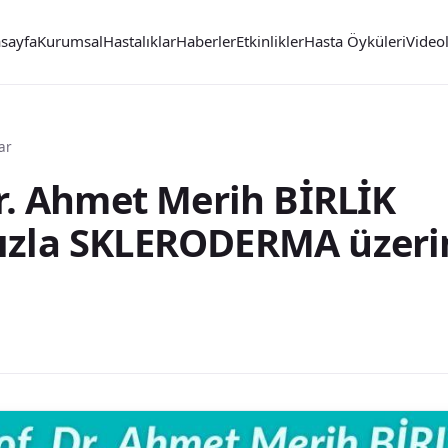
sayfa
Kurumsal
Hastalıklar
Haberler
Etkinlikler
Hasta Öyküleri
Video
ar
Dr. Ahmet Merih BİRLİK
zla SKLERODERMA üzeri