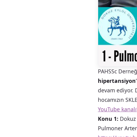
PAHSSc Derneği,
hipertansiyon
devam ediyor. D
hocamızın SKLE
YouTube kanalı
Konu 1:
Dokuz E
Pulmoner Arteri