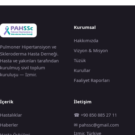
Kurumsal
Hakkımızda
Pulmoner Hipertansiyon ve
Vizyon & Misyon
Skleroderma Hasta Derneği.
Tüzük
Hasta ve yakınları tarafından
kurulmuş sivil toplum
Kurullar
kuruluşu — İzmir.
Faaliyet Raporları
İçerik
İletişim
Hastalıklar
☎ +90 850 885 27 11
Haberler
✉ pahssc@gmail.com
İzmir, Türkiye
Hasta Öyküleri