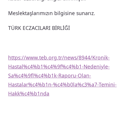
Meslektaşlarımızın bilgisine sunarız.
TÜRK ECZACILARI BİRLİĞİ
https://www.teb.org.tr/news/8944/Kronik-
Hastal%c4%b1%c4%9f%c4%b1-Nedeniyle-
Sa%c4%9fl%c4%b1k-Raporu-Olan-
Hastalar%c4%b1n-%c4%b0la%c3%a7-Temini-
Hakk%c4%b1nda