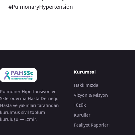
#PulmonaryHypertension
Kurumsal
Hakkımızda
Pulmoner Hipertansiyon ve
Vizyon & Misyon
Skleroderma Hasta Derneği.
Tüzük
Hasta ve yakınları tarafından
kurulmuş sivil toplum
Kurullar
kuruluşu — İzmir.
Faaliyet Raporları