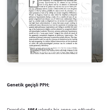
Genetik geçişli PPH;
Dresdale,
1954
yılında bir anne ve oğlunda