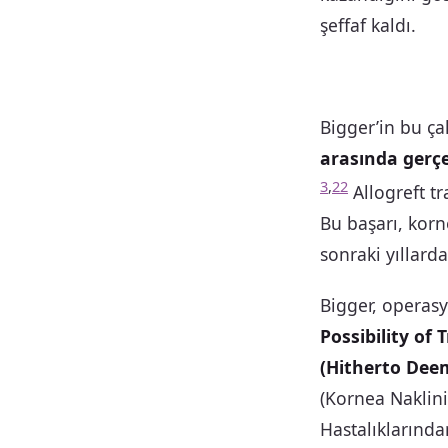
şeffaf kaldı.
Bigger’in bu ça
arasında gerçek
3
,
22
Allogreft 
Bu başarı, korn
sonraki yıllard
Bigger, operas
Possibility of
(Hitherto Deem
(Kornea Naklin
Hastalıklarınd