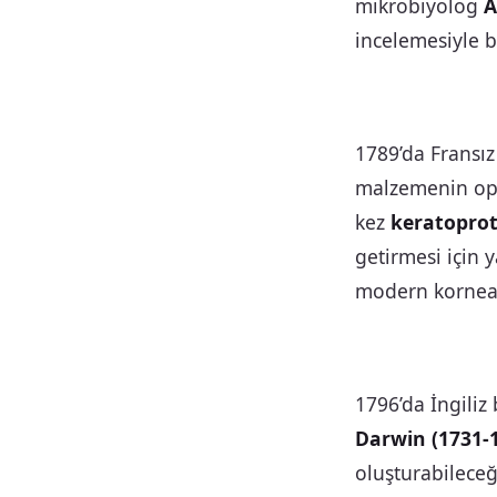
mikrobiyolog
A
incelemesiyle b
1789’da Fransı
malzemenin opa
kez
keratopro
getirmesi için 
modern kornea 
1796’da İngiliz
Darwin (1731-1
oluşturabilece