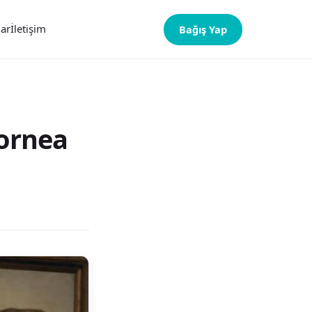
lar
İletişim
Bağış Yap
Kornea