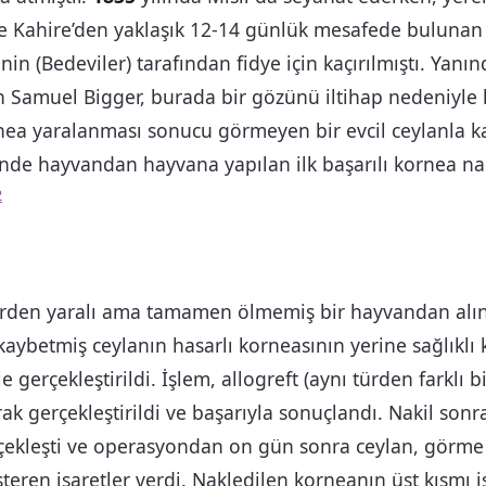
ve Kahire’den yaklaşık 12-14 günlük mesafede bulunan
in (Bedeviler) tarafından fidye için kaçırılmıştı. Yanın
n Samuel Bigger, burada bir gözünü iltihap nedeniyle
ea yaralanması sonucu görmeyen bir evcil ceylanla kar
nde hayvandan hayvana yapılan ilk başarılı kornea na
2
ürden yaralı ama tamamen ölmemiş bir hayvandan alınd
kaybetmiş ceylanın hasarlı korneasının yerine sağlıklı
le gerçekleştirildi. İşlem, allogreft (aynı türden farklı 
rak gerçekleştirildi ve başarıyla sonuçlandı. Nakil son
çekleşti ve operasyondan on gün sonra ceylan, görme y
teren işaretler verdi. Nakledilen korneanın üst kısmı