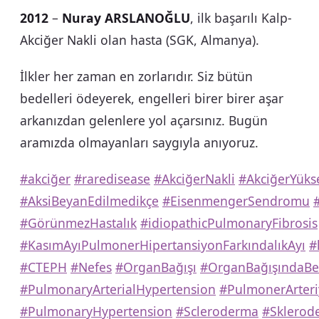
2012
–
Nuray ARSLANOĞLU
, ilk başarılı Kalp-
Akciğer Nakli olan hasta (SGK, Almanya).
İlkler her zaman en zorlarıdır. Siz bütün
bedelleri ödeyerek, engelleri birer birer aşar
arkanızdan gelenlere yol açarsınız. Bugün
aramızda olmayanları saygıyla anıyoruz.
#akciğer
#raredisease
#AkciğerNakli
#AkciğerYüks
#AksiBeyanEdilmedikçe
#EisenmengerSendromu
#GörünmezHastalık
#idiopathicPulmonaryFibrosis
#KasımAyıPulmonerHipertansiyonFarkındalıkAyı
#
#CTEPH
#Nefes
#OrganBağışı
#OrganBağışındaBe
#PulmonaryArterialHypertension
#PulmonerArteri
#PulmonaryHypertension
#Scleroderma
#Sklerod