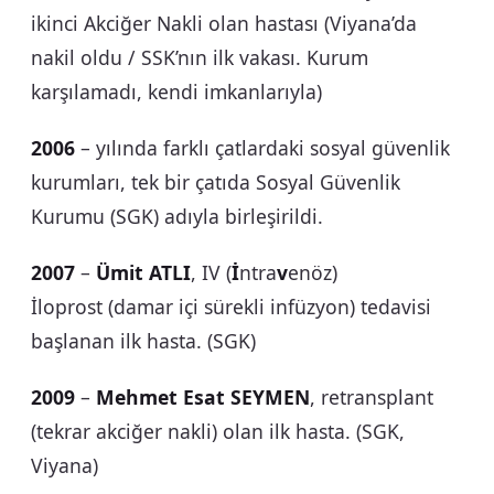
ikinci Akciğer Nakli olan hastası (Viyana’da
nakil oldu / SSK’nın ilk vakası. Kurum
karşılamadı, kendi imkanlarıyla)
2006
– yılında farklı çatlardaki sosyal güvenlik
kurumları, tek bir çatıda Sosyal Güvenlik
Kurumu (SGK) adıyla birleşirildi.
2007
–
Ümit ATLI
, IV (
İ
ntra
v
enöz)
İloprost (damar içi sürekli infüzyon) tedavisi
başlanan ilk hasta. (SGK)
2009
–
Mehmet Esat SEYMEN
, retransplant
(tekrar akciğer nakli) olan ilk hasta. (SGK,
Viyana)