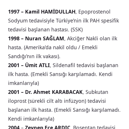
1997
–
Kamil HAMİDULLAH
, Epoprostenol
Sodyum tedavisiyle Türkiye’nin ilk PAH spesifik
tedavisi başlanan hastası. (SSK)
1998
–
Nuran SAĞLAM
, Akciğer Nakli olan ilk
hasta. (Amerika’da nakil oldu / Emekli
Sandığı’nın ilk vakası).
2001
–
Ümit ATLI
, Sildenafil tedavisi başlanan
ilk hasta. (Emekli Sansığı karşılamadı. Kendi
imkanlarıyla)
2001
–
Dr. Ahmet KARABACAK
, Subkutan
iloprost (sürekli cilt altı infüzyon) tedavisi
başlanan ilk hasta. (Emekli Sansığı karşılamadı.
Kendi imkanlarıyla)
2004
–
Zeynep Ece ARDIÇ
, Bosentan tedavisi