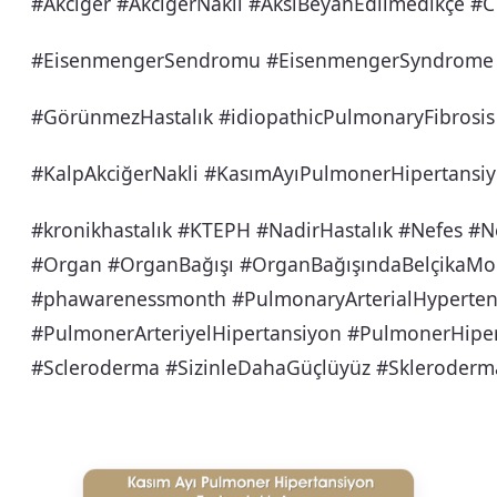
#Akciğer #AkciğerNakli #AksiBeyanEdilmedikçe #
#EisenmengerSendromu #EisenmengerSyndrome 
#GörünmezHastalık #idiopathicPulmonaryFibrosis
#KalpAkciğerNakli #KasımAyıPulmonerHipertansiy
#kronikhastalık #KTEPH #NadirHastalık #Nefes #
#Organ #OrganBağışı #OrganBağışındaBelçikaMo
#phawarenessmonth #PulmonaryArterialHyperten
#PulmonerArteriyelHipertansiyon #PulmonerHiper
#Scleroderma #SizinleDahaGüçlüyüz #Skleroderm