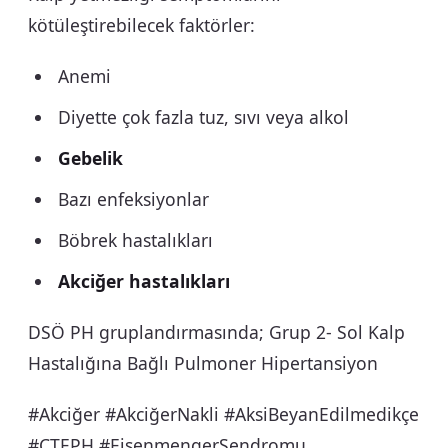
kötüleştirebilecek faktörler:
Anemi
Diyette çok fazla tuz, sıvı veya alkol
Gebelik
Bazı enfeksiyonlar
Böbrek hastalıkları
Akciğer hastalıkları
DSÖ PH gruplandırmasında; Grup 2- Sol Kalp
Hastalığına Bağlı Pulmoner Hipertansiyon
#Akciğer #AkciğerNakli #AksiBeyanEdilmedikçe
#CTEPH #EisenmengerSendromu