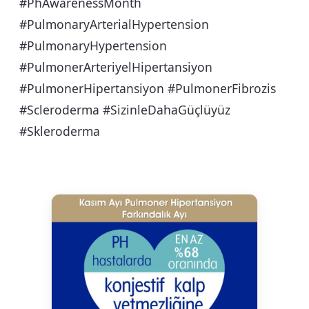
#PhAwarenessMonth
#PulmonaryArterialHypertension
#PulmonaryHypertension
#PulmonerArteriyelHipertansiyon
#PulmonerHipertansiyon #PulmonerFibrozis
#Scleroderma #SizinleDahaGüçlüyüz
#Skleroderma