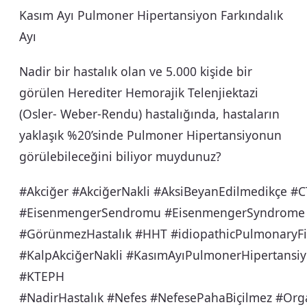
Kasım Ayı Pulmoner Hipertansiyon Farkındalık
Ayı
Nadir bir hastalık olan ve 5.000 kişide bir
görülen Herediter Hemorajik Telenjiektazi
(Osler- Weber-Rendu) hastalığında, hastaların
yaklaşık %20’sinde Pulmoner Hipertansiyonun
görülebileceğini biliyor muydunuz?
#Akciğer #AkciğerNakli #AksiBeyanEdilmedikçe #
#EisenmengerSendromu #EisenmengerSyndrome 
#GörünmezHastalık #HHT #idiopathicPulmonaryFib
#KalpAkciğerNakli #KasımAyıPulmonerHipertansiyo
#KTEPH
#NadirHastalık #Nefes #NefesePahaBiçilmez #Org