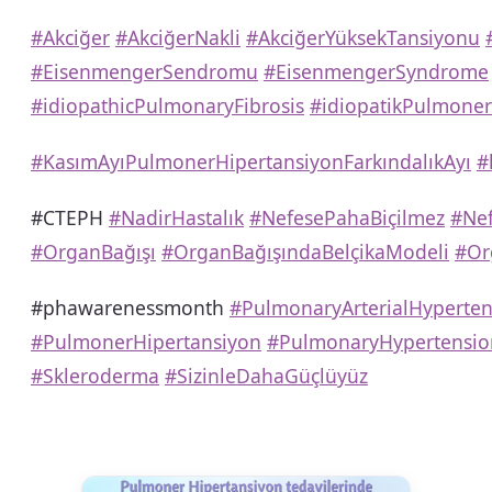
#Akciğer
#AkciğerNakli
#AkciğerYüksekTansiyonu
#EisenmengerSendromu
#EisenmengerSyndrome
#idiopathicPulmonaryFibrosis
#idiopatikPulmoner
#KasımAyıPulmonerHipertansiyonFarkındalıkAyı
#
#CTEPH
#NadirHastalık
#NefesePahaBiçilmez
#Ne
#OrganBağışı
#OrganBağışındaBelçikaModeli
#Or
#phawarenessmonth
#PulmonaryArterialHyperten
#PulmonerHipertansiyon
#PulmonaryHypertensio
#Skleroderma
#SizinleDahaGüçlüyüz