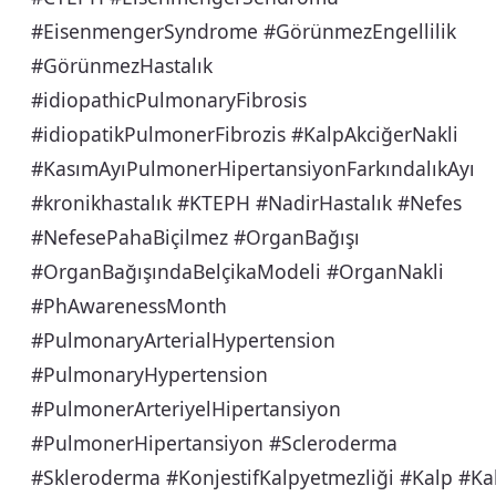
#EisenmengerSyndrome #GörünmezEngellilik
#GörünmezHastalık
#idiopathicPulmonaryFibrosis
#idiopatikPulmonerFibrozis #KalpAkciğerNakli
#KasımAyıPulmonerHipertansiyonFarkındalıkAyı
#kronikhastalık #KTEPH #NadirHastalık #Nefes
#NefesePahaBiçilmez #OrganBağışı
#OrganBağışındaBelçikaModeli #OrganNakli
#PhAwarenessMonth
#PulmonaryArterialHypertension
#PulmonaryHypertension
#PulmonerArteriyelHipertansiyon
#PulmonerHipertansiyon #Scleroderma
#Skleroderma #KonjestifKalpyetmezliği #Kalp #Ka