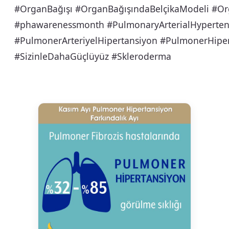
#OrganBağışı #OrganBağışındaBelçikaModeli #Or
#phawarenessmonth #PulmonaryArterialHyperten
#PulmonerArteriyelHipertansiyon #PulmonerHipe
#SizinleDahaGüçlüyüz #Skleroderma