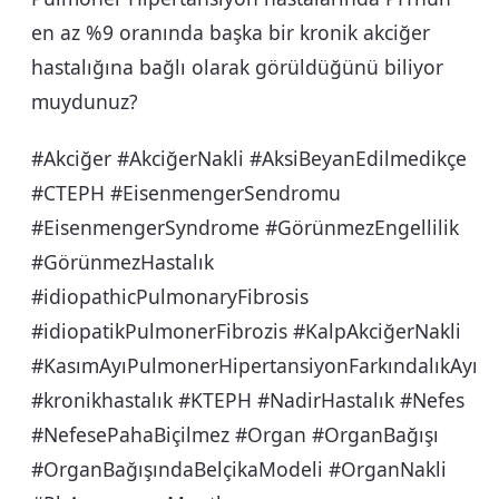
en az %9 oranında başka bir kronik akciğer
hastalığına bağlı olarak görüldüğünü biliyor
muydunuz?
#Akciğer #AkciğerNakli #AksiBeyanEdilmedikçe
#CTEPH #EisenmengerSendromu
#EisenmengerSyndrome #GörünmezEngellilik
#GörünmezHastalık
#idiopathicPulmonaryFibrosis
#idiopatikPulmonerFibrozis #KalpAkciğerNakli
#KasımAyıPulmonerHipertansiyonFarkındalıkAyı
#kronikhastalık #KTEPH #NadirHastalık #Nefes
#NefesePahaBiçilmez #Organ #OrganBağışı
#OrganBağışındaBelçikaModeli #OrganNakli