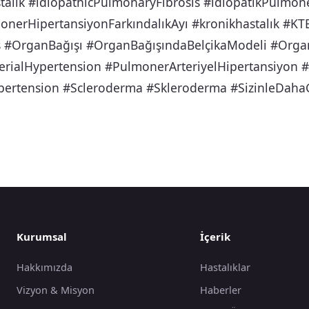
lık #idiopathicPulmonaryFibrosis #idiopatikPulmone
nerHipertansiyonFarkındalıkAyı #kronikhastalık #KT
 #OrganBağışı #OrganBağışındaBelçikaModeli #Orga
rialHypertension #PulmonerArteriyelHipertansiyon 
ertension #Scleroderma #Skleroderma #SizinleDaha
Kurumsal
İçerik
Hakkımızda
Hastalıklar
Vizyon & Misyon
Haberler