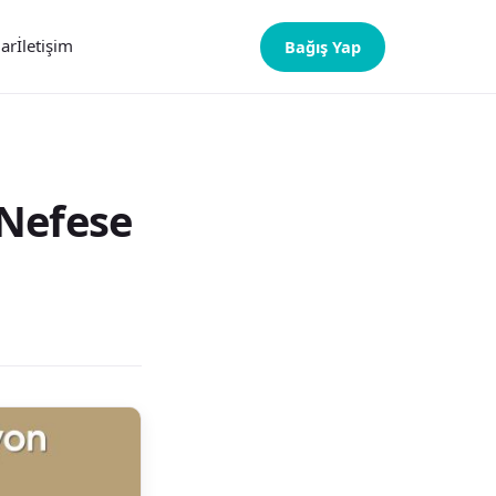
lar
İletişim
Bağış Yap
 Nefese