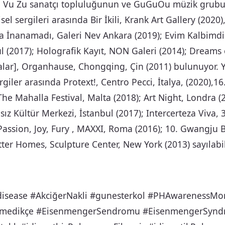
 Vu Zu sanatçı topluluğunun ve GuGuOu müzik grubu
şisel sergileri arasında Bir İkili, Krank Art Gallery (202
a İnanamadı, Galeri Nev Ankara (2019); Evim Kalbimdir
ul (2017); Holografik Kayıt, NON Galeri (2014); Dreams
lar], Organhause, Chongqing, Çin (2011) bulunuyor. Ya
giler arasında Protext!, Centro Pecci, İtalya, (2020),16
 The Mahalla Festival, Malta (2018); Art Night, Londra (
sız Kültür Merkezi, İstanbul (2017); Intercerteza Viva,
 Passion, Joy, Fury , MAXXI, Roma (2016); 10. Gwangju 
tter Homes, Sculpture Center, New York (2013) sayılabil
disease #AkciğerNakli #gunesterkol #PHAwarenessMo
lmedikçe #EisenmengerSendromu #EisenmengerSyndr