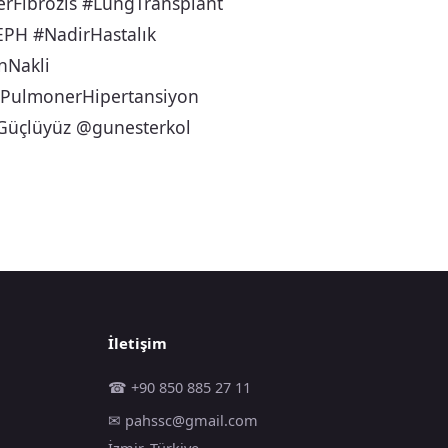
rFibrozis #LungTransplant
EPH #NadirHastalık
nNakli
#PulmonerHipertansiyon
Güçlüyüz @gunesterkol
İletişim
☎ +90 850 885 27 11
✉ pahssc@gmail.com
İzmir, Türkiye