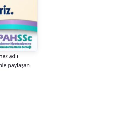
mez adlı
le paylaşan