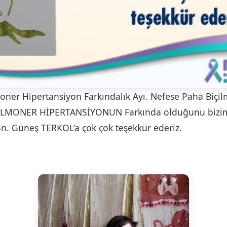
ner Hipertansiyon Farkındalık Ayı. Nefese Paha Biçil
PULMONER HİPERTANSİYONUN Farkında olduğunu bizim
Sn. Güneş TERKOL’a çok çok teşekkür ederiz.