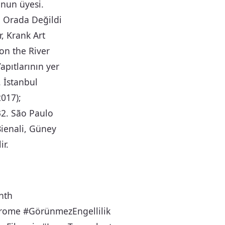
nun üyesi.
0), Orada Değildi
, Krank Art
 on the River
pıtlarının yer
. İstanbul
2017);
 32. São Paulo
Bienali, Güney
ir.
nth
ome #GörünmezEngellilik