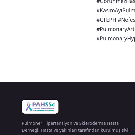
#GörünmezHasta
#KasımAyıPulmo
#CTEPH #Nefes
#PulmonaryArte
#PulmonaryHyp
Pulmoner Hipertansiyon ve Skleroderma Hasta
Derneği. Hasta ve yakınları tarafından kurulmuş sivil