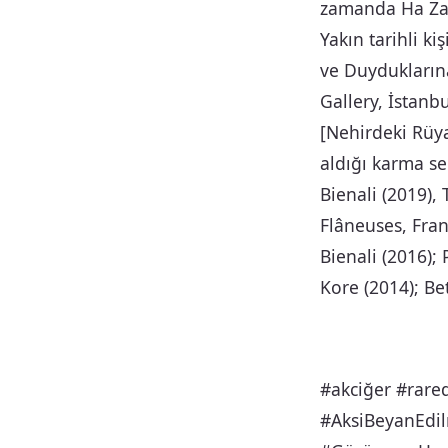
zamanda Ha Za
Yakın tarihli ki
ve Duydukların
Gallery, İstanb
[Nehirdeki Rüya
aldığı karma ser
Bienali (2019),
Flâneuses, Fran
Bienali (2016);
Kore (2014); Be
#akciğer #rare
#AksiBeyanEdi