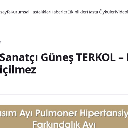
sayfa
Kurumsal
Hastalıklar
Haberler
Etkinlikler
Hasta Öyküleri
Video
r
 Sanatçı Güneş TERKOL –
içilmez