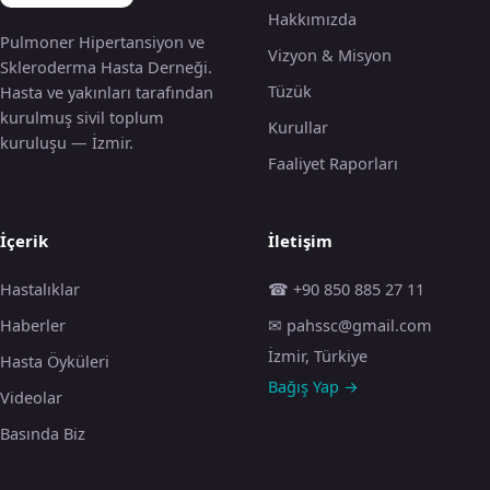
Hakkımızda
Pulmoner Hipertansiyon ve
Vizyon & Misyon
Skleroderma Hasta Derneği.
Tüzük
Hasta ve yakınları tarafından
kurulmuş sivil toplum
Kurullar
kuruluşu — İzmir.
Faaliyet Raporları
İçerik
İletişim
Hastalıklar
☎ +90 850 885 27 11
Haberler
✉ pahssc@gmail.com
İzmir, Türkiye
Hasta Öyküleri
Bağış Yap →
Videolar
Basında Biz