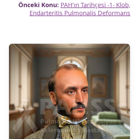
Önceki Konu:
PAH’ın Tarihçesi -1- Klob,
Endarteritis Pulmonalis Deformans