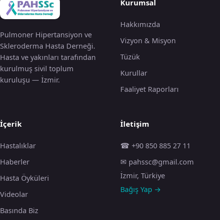
Kurumsal
Hakkımızda
Pulmoner Hipertansiyon ve
Vizyon & Misyon
Skleroderma Hasta Derneği.
Tüzük
Hasta ve yakınları tarafından
kurulmuş sivil toplum
Kurullar
kuruluşu — İzmir.
Faaliyet Raporları
İçerik
İletişim
Hastalıklar
☎ +90 850 885 27 11
Haberler
✉ pahssc@gmail.com
İzmir, Türkiye
Hasta Öyküleri
Bağış Yap →
Videolar
Basında Biz