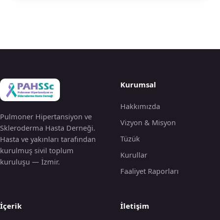
Kurumsal
Hakkımızda
Pulmoner Hipertansiyon ve
Vizyon & Misyon
Skleroderma Hasta Derneği.
Tüzük
Hasta ve yakınları tarafından
kurulmuş sivil toplum
Kurullar
kuruluşu — İzmir.
Faaliyet Raporları
İçerik
İletişim