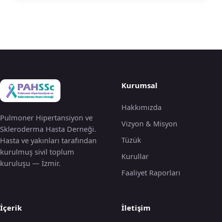
Kurumsal
Hakkımızda
Pulmoner Hipertansiyon ve
Vizyon & Misyon
Skleroderma Hasta Derneği.
Tüzük
Hasta ve yakınları tarafından
kurulmuş sivil toplum
Kurullar
kuruluşu — İzmir.
Faaliyet Raporları
İçerik
İletişim