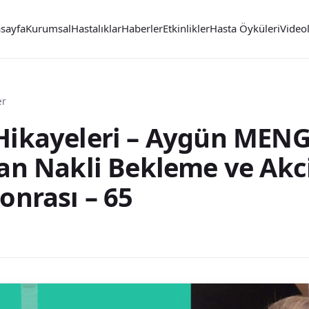
sayfa
Kurumsal
Hastalıklar
Haberler
Etkinlikler
Hasta Öyküleri
Video
er
Hikayeleri – Aygün MENG
gan Nakli Bekleme ve Akc
onrası – 65