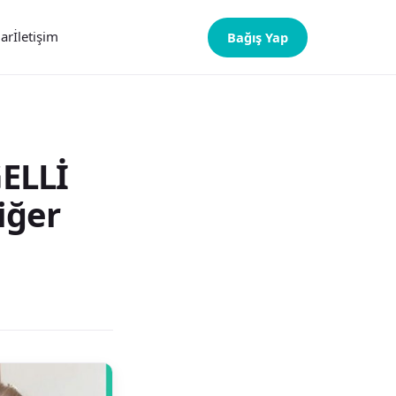
lar
İletişim
Bağış Yap
ELLİ
iğer